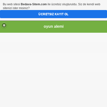
Bu web sitesi
Bedava-Sitem.com
ile ücretsiz oluşturuldu. Siz de kendi web
sitenizi ister misiniz?
ÜCRETSIZ KAYIT OL
oyun alemi